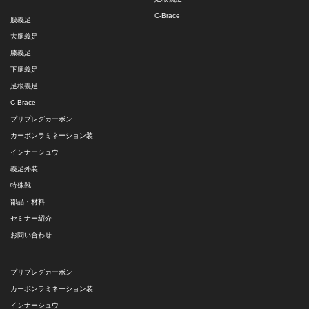
C-Brace
股義足
大腿義足
膝義足
下腿義足
足根義足
C-Brace
プリプレグカーボン
カーボンラミネーション装
インナーシュウ
義足外装
特殊靴
部品・材料
セミナー紹介
お問い合わせ
プリプレグカーボン
カーボンラミネーション装
インナーシュウ