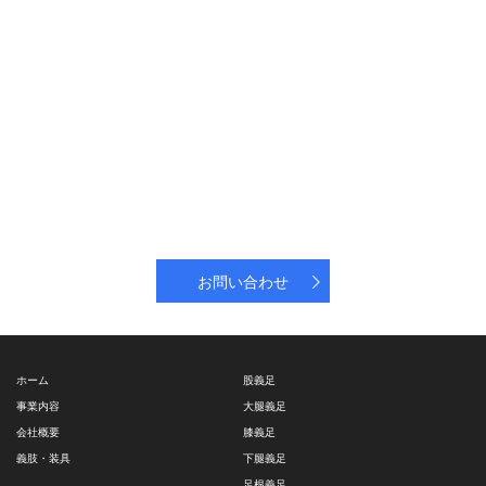
お問い合わせ
ホーム
股義足
事業内容
大腿義足
会社概要
膝義足
義肢・装具
下腿義足
足根義足