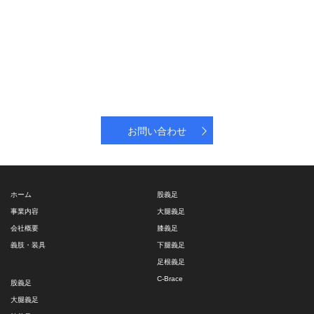
お問い合わせ
ホーム
股義足
事業内容
大腿義足
会社概要
膝義足
義肢・装具
下腿義足
足根義足
C-Brace
股義足
大腿義足