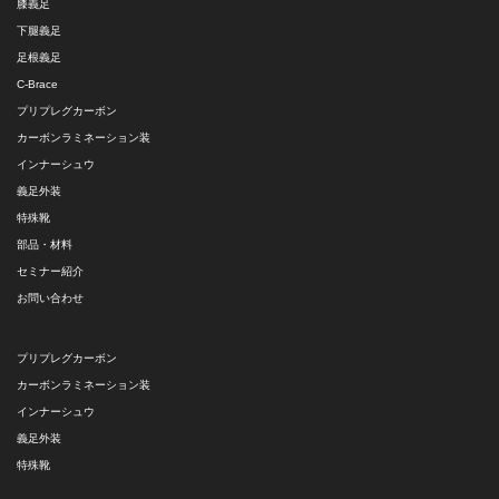
膝義足
下腿義足
足根義足
C-Brace
プリプレグカーボン
カーボンラミネーション装
インナーシュウ
義足外装
特殊靴
部品・材料
セミナー紹介
お問い合わせ
プリプレグカーボン
カーボンラミネーション装
インナーシュウ
義足外装
特殊靴