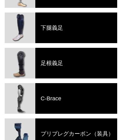
下腿義足
足根義足
C-Brace
プリプレグカーボン（装具）